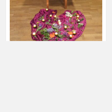
Familien-Maiandacht des Trachtenvereins im
Vereinsheim
10. MAI 2026
„Maria hat ein großes Herz“ Anfang Mai fand die
alljährliche Maiandacht des Trachtenvereins GTEV
Simssee Süd Stephanskirchen statt. Eigentlich sollte…