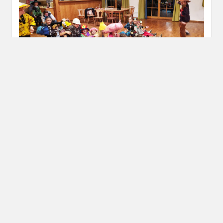
Als Überraschung traten zum Abschluss die Hot
Socks Teenies aus Ramerberg auf und begeisterten
die Kinder mit ihrer coolen Tanzshow mit vielen
Hebefiguren. Der Auftritt stand unter dem Motto
„Griechische Götter“. Die Mädels und zwei Jung´s
zwischen 13 und 17 Jahren sorgten für eine
ausgelassene Stimmung, die Kinder forderten